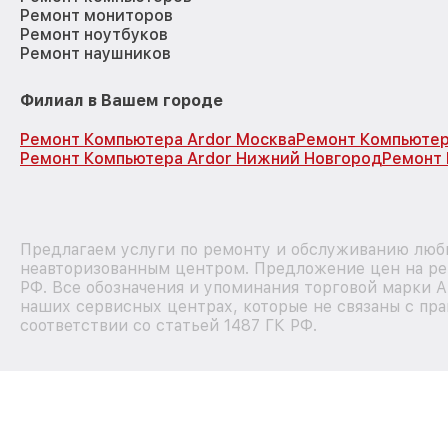
Ремонт мониторов
Ремонт ноутбуков
Ремонт наушников
Филиал в Вашем городе
Ремонт Компьютера Ardor Москва
Ремонт Компьютер
Ремонт Компьютера Ardor Нижний Новгород
Ремонт 
Предлагаем услуги по ремонту и обслуживанию любы
неавторизованным центром. Предложение цен на рем
РФ. Все обозначения и упоминания торговой марки 
наших сервисных центрах, которые не связаны с пр
соответствии со статьей 1487 ГК РФ.