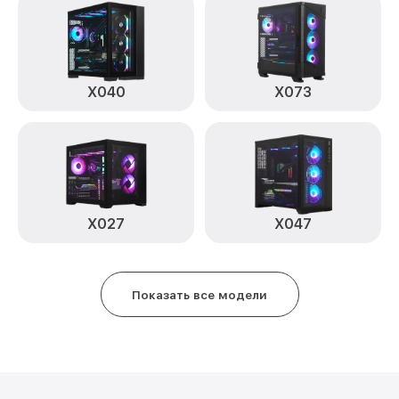
X040
X073
X027
X047
Показать все модели