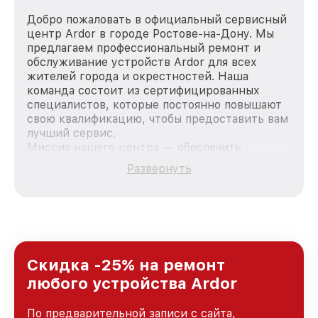
Добро пожаловать в официальный сервисный
центр Ardor в городе Ростове-на-Дону. Мы
предлагаем профессиональный ремонт и
обслуживание устройств Ardor для всех
жителей города и окрестностей. Наша
команда состоит из сертифицированных
специалистов, которые постоянно повышают
свою квалификацию, чтобы предоставить вам
лучший сервис.
Миссия нашего центра — обеспечить
качественный и доступный ремонт для
Развернуть
каждого пользователя продукции Ardor, вне
зависимости от сложности поломки. Мы
стремимся к тому, чтобы каждый клиент был
удовлетворен скоростью и качеством
предоставляемых услуг. Наша цель — стать
лучшим сервисным центром Ardor в городе
Ростове-на-Дону, постоянно повышая уровень
Скидка -25% на ремонт
доверия и лояльности наших клиентов.
любого устройства Ardor
По предварительной записи с сайта,