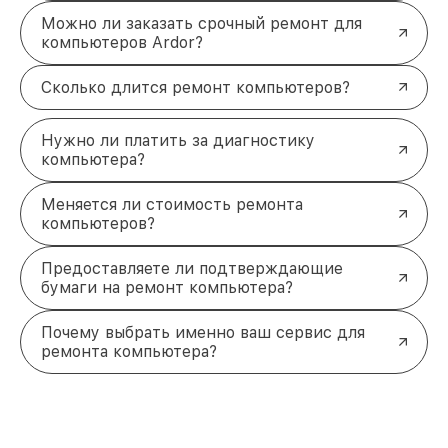
компоненты позволяет быть уверенным в
Можно ли заказать срочный ремонт для
надёжности результата. Также мы предлагаем
компьютеров Ardor?
удобные способы оплаты
— наличные,
банковские карты, переводы. Для вашего удобства
Сколько длится ремонт компьютеров?
возможна доставка техники в сервисный центр и
обратно домой.
Быстрый ремонт компьютера
Нужно ли платить за диагностику
ardor в Ростове-на-Дону
компьютера?
Не стоит мириться с неисправностями
компьютера. Обратитесь к профессионалам для
Меняется ли стоимость ремонта
компьютеров?
восстановления работы вашего устройства.
Свяжитесь с нами по телефону +7 (863) 209-79-87
или посетите нас по адресу проспект Стачки,
Предоставляете ли подтверждающие
200/1к1 — мы готовы решить ваши проблемы
бумаги на ремонт компьютера?
быстро и качественно!
Почему выбрать именно ваш сервис для
ремонта компьютера?