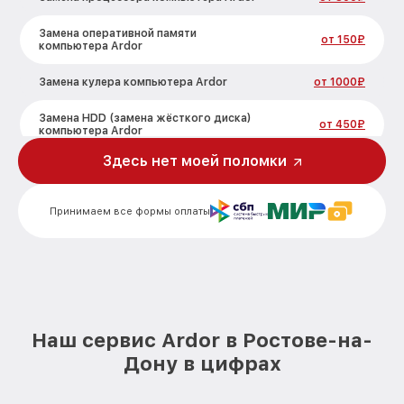
Замена оперативной памяти
от 150₽
компьютера Ardor
Замена кулера компьютера Ardor
от 1000₽
Замена HDD (замена жёсткого диска)
от 450₽
компьютера Ardor
Здесь нет моей поломки
Замена блока питания компьютера
от 350₽
Ardor
Принимаем все формы оплаты
Замена звуковой платы компьютера
от 700₽
Ardor
Наш сервис Ardor в Ростове-на-
Дону в цифрах